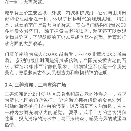
在一起，无需灰浆。
城堡有三个主要区域：外城、内城和护城河，它们与山川田
野和谐地融合在一起，体现了超越时代的规划思维。 特别
是，城堡的南门是最显著的标志，其石拱门结构在历经600
多年后依然坚固。 除了探索古老的城墙，游客还可以参观
文物展览区，了解胡朝的历史以及胡季犛在货币、教育和行
政方面的大胆改革。
门票价格约为成人40,000越南盾，7-12岁儿童20,000越南
盾。 参观的最佳时间是清晨或傍晚，当阳光染黄古老的石
板，营造出雄伟而宁静的景象。 胡朝城堡不仅是一个历史
景点，更是越南古代人民创造力和坚韧精神的证明。
3.4. 三善海滩，三善海滨广场
三善海滩是北部中部地区最著名和最古老的沙滩之一，被视
为清化地区的旅游象征。 这片海滩拥有绵延的金色沙滩，
强劲的海浪拍打出洁白的浪花，以及清新宜人的海风，带来
一种奔放而充满活力的感觉。 夏季，成千上万的游客涌向
这里，投入清凉的海水中，与巨浪嬉戏，感受海风的咸湿与
热情。