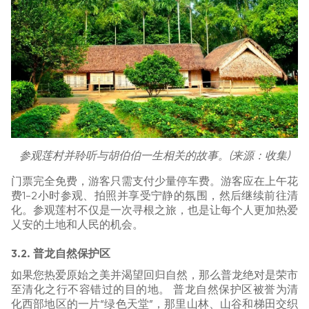
参观莲村并聆听与胡伯伯一生相关的故事。(来源：收集)
门票完全免费，游客只需支付少量停车费。游客应在上午花
费1-2小时参观、拍照并享受宁静的氛围，然后继续前往清
化。参观莲村不仅是一次寻根之旅，也是让每个人更加热爱
乂安的土地和人民的机会。
3.2. 普龙自然保护区
如果您热爱原始之美并渴望回归自然，那么普龙绝对是荣市
至清化之行不容错过的目的地。 普龙自然保护区被誉为清
化西部地区的一片“绿色天堂”，那里山林、山谷和梯田交织