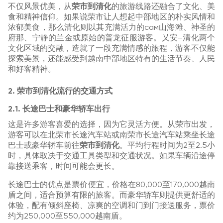
不仅风景优美，从
荣市到清化
的旅游线路还融合了文化、美
食和精神信仰。如果说荣市让人想起中部地区的朴实风情和
浓郁美食，那么清化则以其充满活力的сам山海滩、神圣的
府那、宁静的兰金或原始的普龙征服游客。乂安–清化两个
文化区域的交融，造就了一段充满情感的旅程，游客不仅能
探索美景，还能感受到越南中部地区特有的生活节奏、人民
和好客精神。
2. 荣市到清化流行的交通方式
2.1. 长途巴士和豪华轿车出行
这是许多游客喜爱的选择，因为它灵活方便。从荣市出发，
游客可以在北荣市长途汽车站或南荣市长途汽车站乘坐长途
巴士或豪华轿车前往
荣市到清化
。平均行程时间为2至2.5小
时，具体取决于交通工具类型和交通状况。如果车辆沿途停
靠接送乘客，时间可能会更长。
长途巴士的优点是票价便宜，价格在80,000至170,000越南
盾之间，适合预算有限的旅客。而豪华轿车则提供更舒适的
体验，配有倾斜座椅、凉爽的空调和门到门接送服务，票价
约为250,000至550,000越南盾。