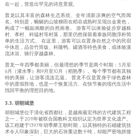
在一起，营造出罕见的诗意景观。
普龙以其丰富的森林生态系统、全年清新凉爽的空气而闻
名。特别是，蜿蜒的山坡梯田在稻谷成熟时呈现出金黄色，
构成了一幅如画般的自然画卷。 游客可以体验徒步穿越栋
村、孝村、科猛村等村落，那里仍然保留着泰族同胞淳朴简
单的生活方式。 在这里，游客可以在置身自然之中的民宿
中休息，品尝竹筒饭、科隆鸭、罐酒等特色美食，或体验溪
流沐浴、骑行穿越森林。
普龙一年四季都美丽，但最理想的季节是两个时期：5月至
6月（灌水季）和9月至10月（稻熟季）。每个季节都有其独
特的美丽，让游客流连忘返。 普龙不仅是置身于绿色森林
中的度假胜地，也是一个恢复活力、在快节奏的现代生活中
找回平衡的理想目的地。
3.3. 胡朝城堡
胡朝城堡位于清化省西都社，是越南最宏伟的古代建筑工程
之一，于2011年被联合国教科文组织认定为世界文化遗产。
该工程建于1397年胡季犛王朝时期，以其独特的石砌建筑技
术令人印象深刻，巨大的石块重达数十吨，却能严密地拼接