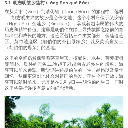
3.1. 胡志明故乡莲村 (Làng Sen quê Bác)
在从荣市（Vinh）到清化省（Thanh Hóa）的旅程中，莲村
——胡志明主席的故乡是必停之地。这个小村庄位于乂安省
（Nghe An）金莲乡（Kim Lien），承载着越南民族伟大的
历史和精神价值。这里是胡伯伯在踏上寻找救国之路前的童
年出生和成长的地方。遗迹区包括三个主要部分：金莲遗迹
区、黄竹遗迹区（胡伯伯的外祖母家乡）以及黄氏鸾女士
（胡伯伯的母亲）的墓地。
这里的空间仍然保留着茅草屋顶、槟榔树、水井、菠萝蜜树
等简朴、质朴的景象……唤起了对越南古老乡村的想象。游
客可以前来参观，听导游讲述胡伯伯的一生、品格以及童年
回忆，从而更深刻地体会对祖国的热爱。莲村全年开放，游
客可以随时前来，尤其是在5月19日——胡伯伯的生日，届时
这里将举行许多有意义的纪念活动。