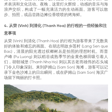
术表演和文化活动。夜晚，这里灯火辉煌，动感的音乐与海
浪声交织，构成了一幅充满活力的生动画面。游客可以散
步、拍照，或品尝路边摊位香喷喷的烤海鲜。
4. 从荣 (Vinh) 到清化 (Thanh Hoa) 的行程的一些经验和注
意事项
从荣 (Vinh) 到清化 (Thanh Hoa) 的行程为游客带来了无数美
好的体验和难忘的画面。在胡志明故乡莲村 (Lang Sen que
Bac)，清晨的阳光透过槟榔树丛是拍照的理想时机。而普
卢峰 (Pu Luong) 则以稻谷成熟季节的金黄色梯田吸引着人
们，胡朝城堡 (Thanh Nha Ho) 则以其古老而雄伟的石头城
门令人印象深刻。来到萨姆山 (Sam Son) 海滩，游客可以记
录下金色沙滩上的日出瞬间，或在萨姆山 (Sam Son) 海滨广
场留下绚丽的打卡照。