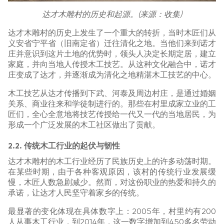
达才木雕村的历史和起源。(来源：收集)
达才木雕村的历史上发生了一个重大的转折，当时木匠们从
义安省宁平省（旧南定省）迁往清化之地。当他们来到诺才
庄并意识到这片土地的优势时，领头人决定长期定居，建立
家庭，并向当地人传授木工技艺。从这种文化融合中，诺才
庄变成了达才，并逐渐成为清化之地精湛木工技艺的中心。
木工技艺从达才传播到下武、河泰及周边村庄，是通过婚姻
关系、商业往来和学徒制进行的。那些在村里成家立业的工
匠们，全心全意地将技艺传授给一代又一代的当地居民，为
形成一个广泛发展的木工社区做出了贡献。
2.2. 传统木工行业的起伏与韧性
达才木雕村的木工行业经历了民族历史上的许多动荡时期。
在某些时期，由于各种客观原因，该村的传统行业发展缓
慢，木匠人数急剧减少。然而，对这份职业的热爱和持久的
承诺，让达才人民坚守着家乡的传统。
最显著的变化体现在具体数字上：2005年，村里约有200
人从事木工行业，到2014年，这一数字增加到450多名劳动