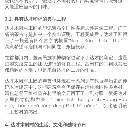
现代技术的结合，使达才木雕村的产品既能保留传统价值，
又能适应当今的口味。
3.2. 具有达才印记的典型工程
达才木雕村工匠的印记遍布全国许多标志性建筑工程。广宁
省的茶古寺是其中一个突出证明。工程完成后，达才工匠留
下了一块题有四个古字的横匾“Nam - Sơn - Tịnh - Thọ”，
寓意希望寺庙能与时间同在，永恒长存。
在首都河内，越南民族学博物馆也留下了达才的印记，这是
由黎文潘先生的团队进行的修复工程。富田村的宗祠以其宏
伟精致的木雕，也是来自达才的工匠的作品。
达才木雕村工匠的声誉也体现在一系列拥有数百年历史的传
统木屋建筑中，这些建筑至今仍保存在清化地区许多乡村。
清化总督王维桢曾在村里的文庙留下了一副对联，赞扬达才
人民的才能和声誉：“Thiện tích thông minh Hoằng Hóa
dục/Thánh phù công dụng Đạt Tài năng”，以此证明该
手工艺村的杰出。
4. 达才木雕村的生活、文化和独特节日