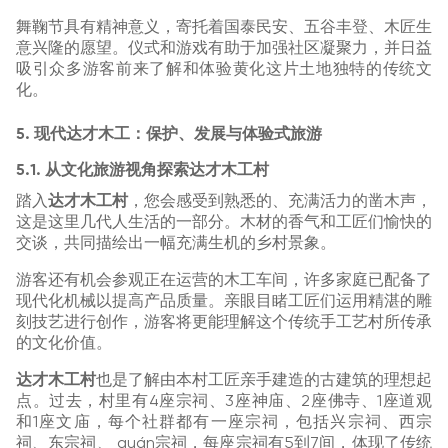
舞鞠节具有精神意义，寄托着国泰民安、五谷丰登、木匠生
意兴隆的愿望。仪式和游戏有助于加强社区凝聚力，并日益
吸引众多游客前来了解和体验黄化这片土地独特的传统文
化。
5. 现代达才木工：保护、发展与体验式旅游
5.1. 从文化旅游视角探索达才木工村
踏入
达才木工村
，您会感受到熟悉的、充满活力的凿木声，
这是这里几代人生活的一部分。木材的香气和工匠们愉快的
交谈，共同描绘出一幅充满生机的乡村景象。
游客还有机会参观正在运营的木工车间，许多家庭已配备了
现代化机械以提高产品质量。亲眼目睹工匠们运用精湛的雕
刻技艺进行创作，游客将更能理解这个传统手工艺村所传承
的文化价值。
达才木工村
也是了解由本村工匠亲手建造的古建筑的理想起
点。过去，村里有4座宗祠、3座神庙、2座佛寺、1座道观
和1座文庙，每个社群都有一座宗祠，包括兴宗祠、西宗
祠、东宗祠、 quán宗祠，每座宗祠有5到7间，体现了传统