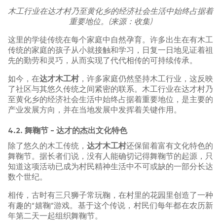
木工行业在达才村乃至黄化乡的经济社会生活中始终占据着
重要地位。(来源：收集)
这里的学徒传统在每个家庭中自然孕育。许多出生在有木工
传统的家庭的孩子从小就接触和学习，日复一日地见证着祖
先的勤劳和灵巧，从而实现了代代相传的可持续传承。
如今，在
达才木工村
，许多家庭仍然坚持木工行业，这反映
了社区与其悠久传统之间紧密的联系。木工行业在达才村乃
至黄化乡的经济社会生活中始终占据着重要地位，是主要的
产业发展方向，并在当地发展中发挥着关键作用。
4.2. 舞鞠节 - 达才的杰出文化特色
除了悠久的木工传统，
达才木工村
还保留着富有文化特色的
舞鞠节。据长者们说，没有人能确切记得舞鞠节的起源，只
知道这项活动已成为村民精神生活中不可或缺的一部分长达
数个世纪。
相传，古时有三只狮子常玩鞠，在村里的花园里创造了一种
有趣的“嬉鞠”游戏。基于这个传说，村民们每年都在农历新
年第二天一起组织舞鞠节。