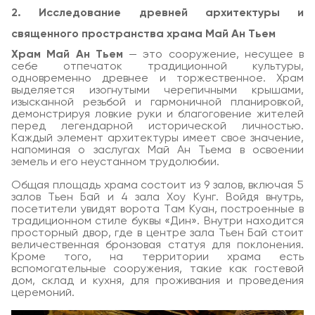
2. Исследование древней архитектуры и
священного пространства храма Май Ан Тьем
Храм Май Ан Тьем
— это сооружение, несущее в
себе отпечаток традиционной культуры,
одновременно древнее и торжественное. Храм
выделяется изогнутыми черепичными крышами,
изысканной резьбой и гармоничной планировкой,
демонстрируя ловкие руки и благоговение жителей
перед легендарной исторической личностью.
Каждый элемент архитектуры имеет свое значение,
напоминая о заслугах Май Ан Тьема в освоении
земель и его неустанном трудолюбии.
Общая площадь храма состоит из 9 залов, включая 5
залов Тьен Бай и 4 зала Хоу Кунг. Войдя внутрь,
посетители увидят ворота Там Куан, построенные в
традиционном стиле буквы «Дин». Внутри находится
просторный двор, где в центре зала Тьен Бай стоит
величественная бронзовая статуя для поклонения.
Кроме того, на территории храма есть
вспомогательные сооружения, такие как гостевой
дом, склад и кухня, для проживания и проведения
церемоний.