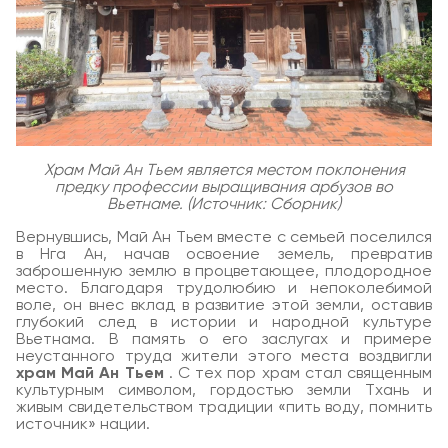
Храм Май Ан Тьем является местом поклонения
предку профессии выращивания арбузов во
Вьетнаме. (Источник: Сборник)
Вернувшись, Май Ан Тьем вместе с семьей поселился
в Нга Ан, начав освоение земель, превратив
заброшенную землю в процветающее, плодородное
место. Благодаря трудолюбию и непоколебимой
воле, он внес вклад в развитие этой земли, оставив
глубокий след в истории и народной культуре
Вьетнама. В память о его заслугах и примере
неустанного труда жители этого места воздвигли
храм Май Ан Тьем
. С тех пор храм стал священным
культурным символом, гордостью земли Тхань и
живым свидетельством традиции «пить воду, помнить
источник» нации.