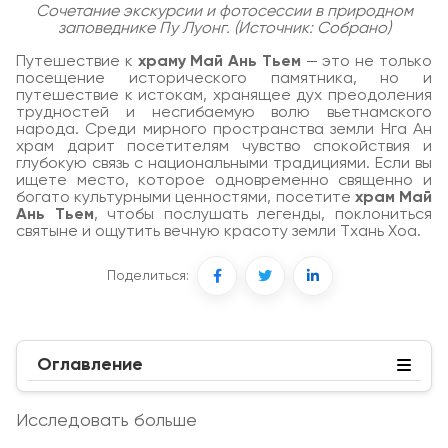
Сочетание экскурсии и фотосессии в природном
заповеднике Пу Луонг. (Источник: Собрано)
Путешествие к
храму Май Ань Тьем
— это не только
посещение исторического памятника, но и
путешествие к истокам, хранящее дух преодоления
трудностей и несгибаемую волю вьетнамского
народа. Среди мирного пространства земли Нга Ан
храм дарит посетителям чувство спокойствия и
глубокую связь с национальными традициями. Если вы
ищете место, которое одновременно священно и
богато культурными ценностями, посетите
храм Май
Ань Тьем
, чтобы послушать легенды, поклониться
святыне и ощутить вечную красоту земли Тхань Хоа.
Поделиться:
Оглавление
Исследовать больше