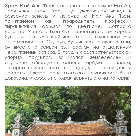
Храм Май Ань Тьем
расположен в коммуне Нга Ан,
провинция Тхань Хоа, где увековечен вклад в
освоение земель и легенда о Май Ань Тьем,
почитаемом как прародитель профессии
выращивания арбузов во Вьетнаме. Согласно
легенде, Май Ань Тьем был приемным сыном короля
Хунга, известным своей честностью, трудолюбием и
независимостью. Однако, будучи ложно обвиненным,
он вместе с семьей был сослан на отдаленный
необитаемый остров. В трудных обстоятельствах он
упорно трудился, занимался земледелием и
случайно обнаружил семена арбуза – плода,
который принес жизнь и надежду посреди дикой
природы. Вскоре после этого его невиновность была
доказана, и король приказал вернуть его на материк.