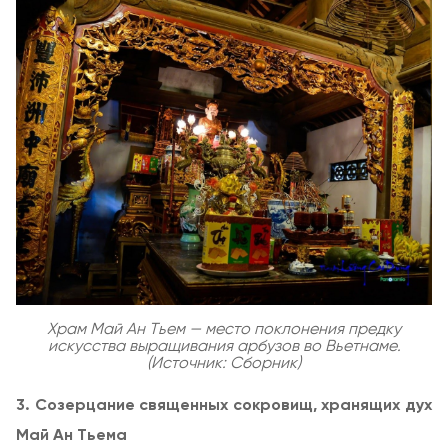
Храм Май Ан Тьем — место поклонения предку
искусства выращивания арбузов во Вьетнаме.
(Источник: Сборник)
3. Созерцание священных сокровищ, хранящих дух
Май Ан Тьема