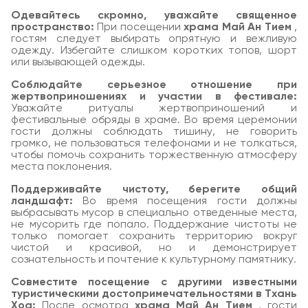
Одевайтесь скромно, уважайте священное
пространство:
При посещении
храма Май Ан Тием
,
гостям следует выбирать опрятную и вежливую
одежду. Избегайте слишком коротких топов, шорт
или вызывающей одежды.
Соблюдайте серьезное отношение при
жертвоприношениях и участии в фестивале:
Уважайте ритуалы жертвоприношений и
фестивальные обряды в храме. Во время церемонии
гости должны соблюдать тишину, не говорить
громко, не пользоваться телефонами и не толкаться,
чтобы помочь сохранить торжественную атмосферу
места поклонения.
Поддерживайте чистоту, берегите общий
ландшафт:
Во время посещения гости должны
выбрасывать мусор в специально отведенные места,
не мусорить где попало. Поддержание чистоты не
только помогает сохранить территорию вокруг
чистой и красивой, но и демонстрирует
сознательность и почтение к культурному памятнику.
Совместите посещение с другими известными
туристическими достопримечательностями в Тхань
Хоа:
После осмотра
храма Май Ан Тием
, гости