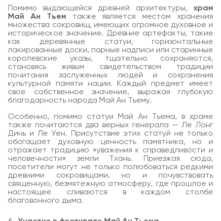
Помимо выдающейся древней архитектуры,
храм
Май Ан Тьем
также является местом хранения
множества сокровищ, имеющих огромное духовное и
историческое значение. Древние артефакты, такие
как деревянные статуи, горизонтальные
лакированные доски, парные надписи или старинные
королевские указы, тщательно сохраняются,
становясь живым свидетельством традиции
почитания заслуженных людей и сохранения
культурной памяти нации. Каждый предмет имеет
свое собственное значение, выражая глубокую
благодарность народа Май Ан Тьему.
Особенно, помимо статуи Май Ан Тьема, в храме
также почитаются два верных генерала — Ле Лонг
Динь и Ле Уен. Присутствие этих статуй не только
обогащает духовную ценность памятника, но и
отражает традицию «уважения к справедливости и
человечности» земли Тхань. Приезжая сюда,
посетители могут не только полюбоваться редкими
древними сокровищами, но и почувствовать
священную, безмятежную атмосферу, где прошлое и
настоящее сливаются в каждом столбе
благовонного дыма.