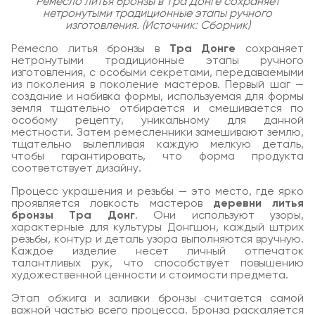
Ремесло литья бронзы в Тра Донге сохраняет
нетронутыми традиционные этапы ручного
изготовления. (Источник: Сборник)
Ремесло литья бронзы в
Тра Донге
сохраняет
нетронутыми традиционные этапы ручного
изготовления, с особыми секретами, передаваемыми
из поколения в поколение мастеров. Первый шаг —
создание и набивка формы, используемая для формы
земля тщательно отбирается и смешивается по
особому рецепту, уникальному для данной
местности. Затем ремесленники замешивают землю,
тщательно вылепливая каждую мелкую деталь,
чтобы гарантировать, что форма продукта
соответствует дизайну.
Процесс украшения и резьбы — это место, где ярко
проявляется ловкость мастеров
деревни литья
бронзы Тра Донг
. Они используют узоры,
характерные для культуры Донгшон, каждый штрих
резьбы, контур и деталь узора выполняются вручную.
Каждое изделие несет личный отпечаток
талантливых рук, что способствует повышению
художественной ценности и стоимости предмета.
Этап обжига и заливки бронзы считается самой
важной частью всего процесса. Бронза раскаляется