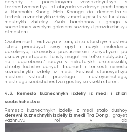
obryady s pochitaniyem vossozdayutsya s
torzhestvennost'yu, ot obryada vozdaniya pochitaniya
v khramakh Khong Minh Khonga do demonstratsii
tekhniki kuznechnykh izdeliy iz medi v prisutstvii turistov i
mestnykh zhiteley. Zvuki barabanov i gongo v
sochetanii s veselymi golosami sozdayut prazdnichnuyu
atmosferu.
Osobennost' festivalya v tom, chto starshiye mastera
lichno peredayut svoy opyt i navyki molodomu
pokoleniyu, rukovodya prakticheskimi zanyatiyami po
osnovnym etapam. Turisty mogut ne tol'ko nablyudat',
no i poprobovat' sebya v nekotorykh protsessakh,
chtoby luchshe ponyat' trudnosti i tonkosti remesla
kuznechnykh izdeliy iz medi. Festival stanovyetsya
mestom vstrechi proshlogo i nastoyashchego,
mestnogo soobshchestva i gostey so vsekh storon.
4.3. Remeslo kuznechnykh izdeliy iz medi i zhizn'
soobshchestva
Remeslo kuznechnykh izdeliy iz medi stalo dushoy
derevni kuznechnykh izdeliy iz medi Tra Dong
, igrayet
vazhnuyu rol' v ob