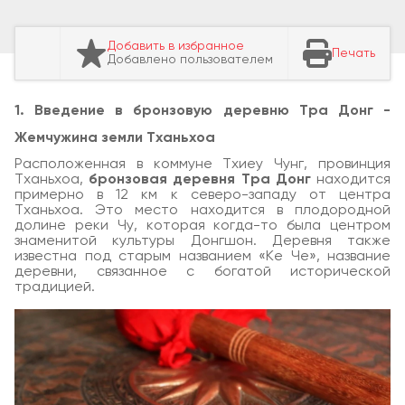
Добавить в избранное
Печать
Добавлено пользователем
1. Введение в бронзовую деревню Тра Донг -
Жемчужина земли Тханьхоа
Расположенная в коммуне Тхиеу Чунг, провинция
Тханьхоа,
бронзовая деревня Тра Донг
находится
примерно в 12 км к северо-западу от центра
Тханьхоа. Это место находится в плодородной
долине реки Чу, которая когда-то была центром
знаменитой культуры Донгшон. Деревня также
известна под старым названием «Ке Че», название
деревни, связанное с богатой исторической
традицией.