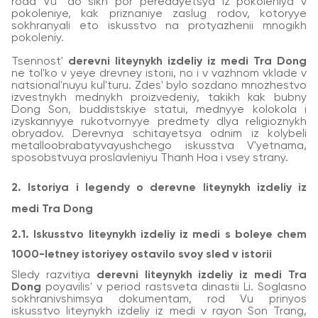
roda Vu" do sikh por peredayetsya iz pokoleniya v
pokoleniye, kak priznaniye zaslug rodov, kotoryye
sokhranyali eto iskusstvo na protyazhenii mnogikh
pokoleniy.
Tsennost'
derevni liteynykh izdeliy iz medi Tra Dong
ne tol'ko v yeye drevney istorii, no i v vazhnom vklade v
natsional'nuyu kul'turu. Zdes' bylo sozdano mnozhestvo
izvestnykh mednykh proizvedeniy, takikh kak bubny
Dong Son, buddistskiye statui, mednyye kolokola i
izyskannyye rukotvornyye predmety dlya religioznykh
obryadov. Derevnya schitayetsya odnim iz kolybeli
metalloobrabatyvayushchego iskusstva V'yetnama,
sposobstvuya proslavleniyu Thanh Hoa i vsey strany.
2. Istoriya i legendy o derevne liteynykh izdeliy iz
medi Tra Dong
2.1. Iskusstvo liteynykh izdeliy iz medi s boleye chem
1000-letney istoriyey ostavilo svoy sled v istorii
Sledy razvitiya
derevni liteynykh izdeliy iz medi Tra
Dong
poyavilis' v period rastsveta dinastii Li. Soglasno
sokhranivshimsya dokumentam, rod Vu prinyos
iskusstvo liteynykh izdeliy iz medi v rayon Son Trang,