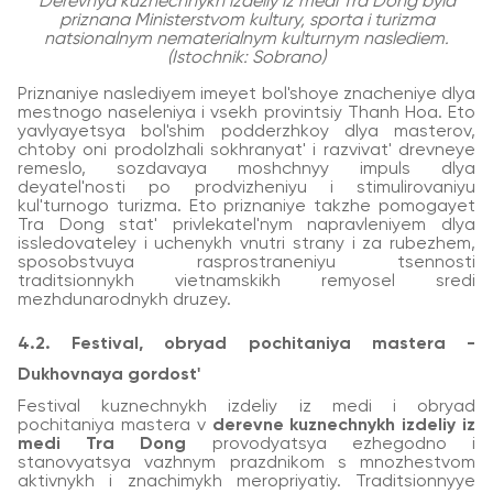
Derevnya kuznechnykh izdeliy iz medi Tra Dong byla
priznana Ministerstvom kultury, sporta i turizma
natsionalnym nematerialnym kulturnym naslediem.
(Istochnik: Sobrano)
Priznaniye naslediyem imeyet bol'shoye znacheniye dlya
mestnogo naseleniya i vsekh provintsiy Thanh Hoa. Eto
yavlyayetsya bol'shim podderzhkoy dlya masterov,
chtoby oni prodolzhali sokhranyat' i razvivat' drevneye
remeslo, sozdavaya moshchnyy impuls dlya
deyatel'nosti po prodvizheniyu i stimulirovaniyu
kul'turnogo turizma. Eto priznaniye takzhe pomogayet
Tra Dong stat' privlekatel'nym napravleniyem dlya
issledovateley i uchenykh vnutri strany i za rubezhem,
sposobstvuya rasprostraneniyu tsennosti
traditsionnykh vietnamskikh remyosel sredi
mezhdunarodnykh druzey.
4.2. Festival, obryad pochitaniya mastera -
Dukhovnaya gordost'
Festival kuznechnykh izdeliy iz medi i obryad
pochitaniya mastera v
derevne kuznechnykh izdeliy iz
medi Tra Dong
provodyatsya ezhegodno i
stanovyatsya vazhnym prazdnikom s mnozhestvom
aktivnykh i znachimykh meropriyatiy. Traditsionnyye