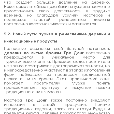
что создает большое давление на деревню.
Некоторые литейные цеха были вынуждены временно
приостановить свою деятельность в трудные
времена, но благодаря усилиям мастеров и
поддержке властей, ремесленная деревня
постепенно восстанавливается и развивается.
5.2. Новый путь: туризм в ремесленные деревни и
инновационные продукты
Полностью осознавая свой большой потенциал,
деревня по литью бронзы Тра Донг
постепенно
превращается в уникальное место для
туристического опыта. Приезжая сюда, посетители
не только осматривают достопримечательности, но
и непосредственно участвуют в этапах изготовления
форм, наблюдают за процессом традиционной
плавки и литья бронзы. Этот практический опыт
помогает посетителям глубже понять
происхождение, культуру и искусные навыки
традиционного литья бронзы.
Мастера
Тра Донг
также постоянно внедряют
инновации в дизайн продукции. Помимо
традиционных изделий, таких как статуи Будды и
предметы культа, деревня разработала множество