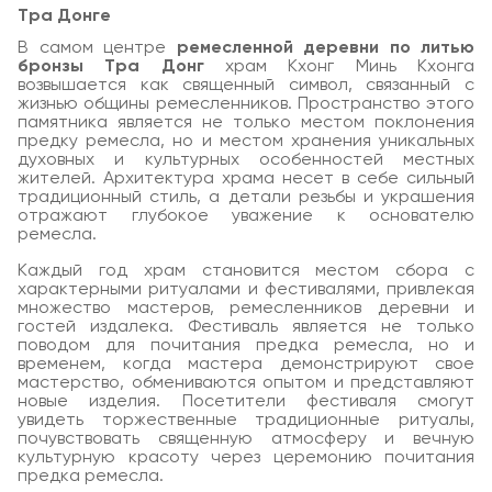
Тра Донге
В самом центре
ремесленной деревни по литью
бронзы Тра Донг
храм Кхонг Минь Кхонга
возвышается как священный символ, связанный с
жизнью общины ремесленников. Пространство этого
памятника является не только местом поклонения
предку ремесла, но и местом хранения уникальных
духовных и культурных особенностей местных
жителей. Архитектура храма несет в себе сильный
традиционный стиль, а детали резьбы и украшения
отражают глубокое уважение к основателю
ремесла.
Каждый год храм становится местом сбора с
характерными ритуалами и фестивалями, привлекая
множество мастеров, ремесленников деревни и
гостей издалека. Фестиваль является не только
поводом для почитания предка ремесла, но и
временем, когда мастера демонстрируют свое
мастерство, обмениваются опытом и представляют
новые изделия. Посетители фестиваля смогут
увидеть торжественные традиционные ритуалы,
почувствовать священную атмосферу и вечную
культурную красоту через церемонию почитания
предка ремесла.