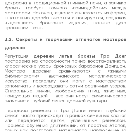
докрасна в традиционной глиняной печи, а заливка
бронзы требует точного взаимодействия между
мастерами. Наконец, изделие извлекается из формы,
тщательно дорабатывается и полируется, создавая
выдающиеся бронзовые изделия, полные духа
провинции Тхань.
3.2. Секреты и творческий отпечаток мастеров
деревни
Репутация
деревни литья бронзы Тра Донг
построена на способности точно восстанавливать
классические узоры бронзовых барабанов Донгшон.
Мастера деревни сравниваются с «живыми
библиотеками» вьетнамского металлического
искусства, поскольку они могут с мастерством
запоминать и воссоздавать сотни различных узоров.
Спиральные линии, изображения птиц, животных,
танцующих людей — все они несут символическое
значение и глубокий смысл древней культуры.
Передача ремесла в Тра Донге имеет глубокий
смысл, часто происходит в рамках семейных кланов
или передается детям, увлеченным ремеслом.
Процесс обучения длительный, от простых этапов,
таких как подготовка материалов, наблюдение за