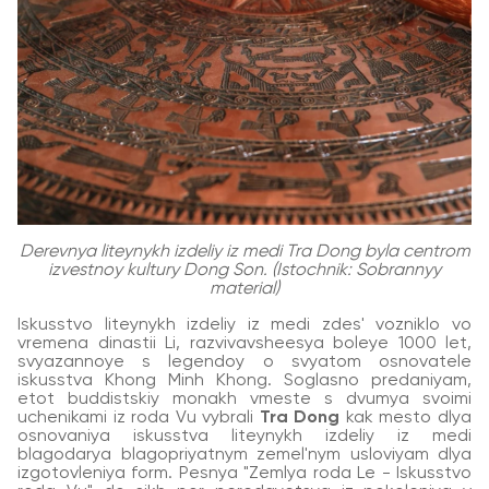
Derevnya liteynykh izdeliy iz medi Tra Dong byla centrom
izvestnoy kultury Dong Son. (Istochnik: Sobrannyy
material)
Iskusstvo liteynykh izdeliy iz medi zdes' vozniklo vo
vremena dinastii Li, razvivavsheesya boleye 1000 let,
svyazannoye s legendoy o svyatom osnovatele
iskusstva Khong Minh Khong. Soglasno predaniyam,
etot buddistskiy monakh vmeste s dvumya svoimi
uchenikami iz roda Vu vybrali
Tra Dong
kak mesto dlya
osnovaniya iskusstva liteynykh izdeliy iz medi
blagodarya blagopriyatnym zemel'nym usloviyam dlya
izgotovleniya form. Pesnya "Zemlya roda Le - Iskusstvo