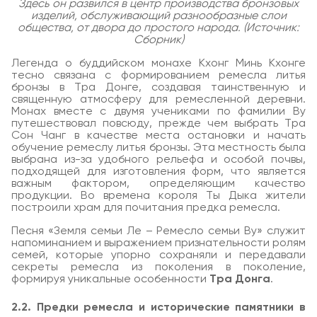
Здесь он развился в центр производства бронзовых
изделий, обслуживающий разнообразные слои
общества, от двора до простого народа. (Источник:
Сборник)
Легенда о буддийском монахе Кхонг Минь Кхонге
тесно связана с формированием ремесла литья
бронзы в Тра Донге, создавая таинственную и
священную атмосферу для ремесленной деревни.
Монах вместе с двумя учениками по фамилии Ву
путешествовал повсюду, прежде чем выбрать Тра
Сон Чанг в качестве места остановки и начать
обучение ремеслу литья бронзы. Эта местность была
выбрана из-за удобного рельефа и особой почвы,
подходящей для изготовления форм, что является
важным фактором, определяющим качество
продукции. Во времена короля Ты Дыка жители
построили храм для почитания предка ремесла.
Песня «Земля семьи Ле – Ремесло семьи Ву» служит
напоминанием и выражением признательности ролям
семей, которые упорно сохраняли и передавали
секреты ремесла из поколения в поколение,
формируя уникальные особенности
Тра Донга
.
2.2. Предки ремесла и исторические памятники в