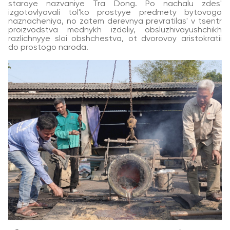
staroye nazvaniye Tra Dong. Po nachalu zdes'
izgotovlyavali tol'ko prostyye predmety bytovogo
naznacheniya, no zatem derevnya prevratilas' v tsentr
proizvodstva mednykh izdeliy, obsluzhivayushchikh
razlichnyye sloi obshchestva, ot dvorovoy aristokratii
do prostogo naroda.