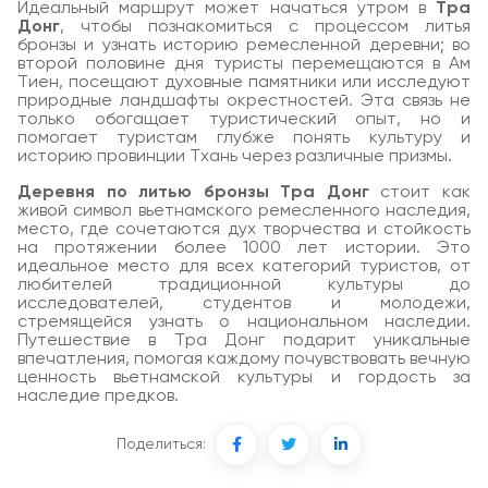
Идеальный маршрут может начаться утром в
Тра
Донг
, чтобы познакомиться с процессом литья
бронзы и узнать историю ремесленной деревни; во
второй половине дня туристы перемещаются в Ам
Тиен, посещают духовные памятники или исследуют
природные ландшафты окрестностей. Эта связь не
только обогащает туристический опыт, но и
помогает туристам глубже понять культуру и
историю провинции Тхань через различные призмы.
Деревня по литью бронзы Тра Донг
стоит как
живой символ вьетнамского ремесленного наследия,
место, где сочетаются дух творчества и стойкость
на протяжении более 1000 лет истории. Это
идеальное место для всех категорий туристов, от
любителей традиционной культуры до
исследователей, студентов и молодежи,
стремящейся узнать о национальном наследии.
Путешествие в Тра Донг подарит уникальные
впечатления, помогая каждому почувствовать вечную
ценность вьетнамской культуры и гордость за
наследие предков.
Поделиться: