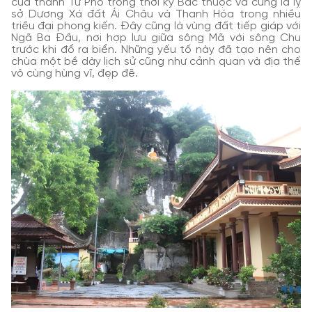
của thành Tư Phố trong thời kỳ Bắc thuộc và cũng là lỵ
sở Dương Xá đất Ái Châu và Thanh Hóa trong nhiều
triều đại phong kiến. Đây cũng là vùng đất tiếp giáp với
Ngã Ba Đầu, nơi hợp lưu giữa sông Mã với sông Chu
trước khi đổ ra biển. Những yếu tố này đã tạo nên cho
chùa một bề dày lịch sử cũng như cảnh quan và địa thế
vô cùng hùng vĩ, đẹp đẽ.