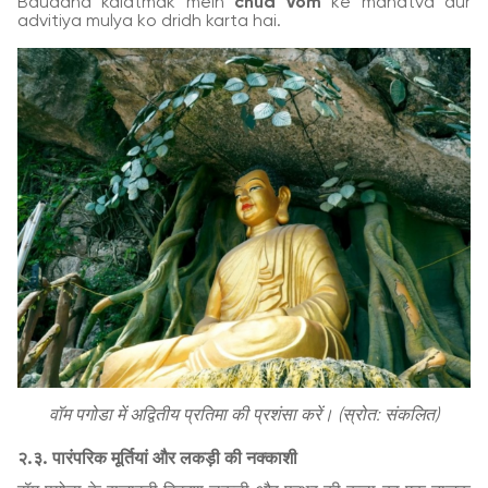
Bauddha kalatmak mein
chùa Vồm
ke mahatva aur
advitiya mulya ko dridh karta hai.
वॉम पगोडा में अद्वितीय प्रतिमा की प्रशंसा करें। (स्रोत: संकलित)
२.३. पारंपरिक मूर्तियां और लकड़ी की नक्काशी