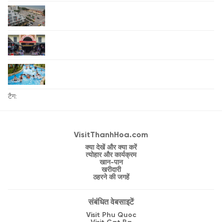
टैग:
VisitThanhHoa.com
क्या देखें और क्या करें
त्योहार और कार्यक्रम
खान-पान
खरीदारी
ठहरने की जगहें
संबंधित वेबसाइटें
Visit Phu Quoc