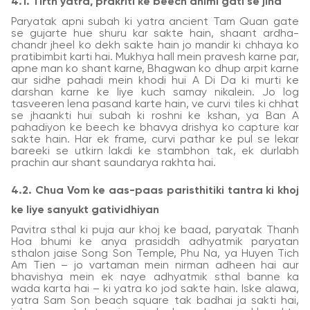
4.1. Tirth yatra, prakriti ke beech dhimi gati se jina
Paryatak apni subah ki yatra ancient Tam Quan gate
se gujarte hue shuru kar sakte hain, shaant ardha-
chandr jheel ko dekh sakte hain jo mandir ki chhaya ko
pratibimbit karti hai. Mukhya hall mein pravesh karne par,
apne man ko shant karne, Bhagwan ko dhup arpit karne
aur sidhe pahadi mein khodi hui A Di Da ki murti ke
darshan karne ke liye kuch samay nikalein. Jo log
tasveeren lena pasand karte hain, ve curvi tiles ki chhat
se jhaankti hui subah ki roshni ke kshan, ya Ban A
pahadiyon ke beech ke bhavya drishya ko capture kar
sakte hain. Har ek frame, curvi pathar ke pul se lekar
bareeki se utkirn lakdi ke stambhon tak, ek durlabh
prachin aur shant saundarya rakhta hai.
4.2. Chua Vom ke aas-paas paristhitiki tantra ki khoj
ke liye sanyukt gatividhiyan
Pavitra sthal ki puja aur khoj ke baad, paryatak Thanh
Hoa bhumi ke anya prasiddh adhyatmik paryatan
sthalon jaise Song Son Temple, Phu Na, ya Huyen Tich
Am Tien – jo vartaman mein nirman adheen hai aur
bhavishya mein ek naye adhyatmik sthal banne ka
wada karta hai – ki yatra ko jod sakte hain. Iske alawa,
yatra Sam Son beach square tak badhai ja sakti hai,