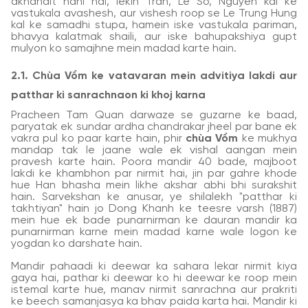
akhandit nahi hai, lekin Tran, Le So, Nguyen kal ke
vastukala avashesh, aur vishesh roop se Le Trung Hung
kal ke samadhi stupa, hamein iske vastukala pariman,
bhavya kalatmak shaili, aur iske bahupakshiya gupt
mulyon ko samajhne mein madad karte hain.
2.1. Chùa Vồm ke vatavaran mein advitiya lakdi aur
patthar ki sanrachnaon ki khoj karna
Pracheen Tam Quan darwaze se guzarne ke baad,
paryatak ek sundar ardha chandrakar jheel par bane ek
vakra pul ko paar karte hain, phir
chùa Vồm
ke mukhya
mandap tak le jaane wale ek vishal aangan mein
pravesh karte hain. Poora mandir 40 bade, majboot
lakdi ke khambhon par nirmit hai, jin par gahre khode
hue Han bhasha mein likhe akshar abhi bhi surakshit
hain. Sarvekshan ke anusar, ye shilalekh "patthar ki
takhtiyan" hain jo Dong Khanh ke teesre varsh (1887)
mein hue ek bade punarnirman ke dauran mandir ka
punarnirman karne mein madad karne wale logon ke
yogdan ko darshate hain.
Mandir pahaadi ki deewar ka sahara lekar nirmit kiya
gaya hai, pathar ki deewar ko hi deewar ke roop mein
istemal karte hue, manav nirmit sanrachna aur prakriti
ke beech samanjasya ka bhav paida karta hai. Mandir ki