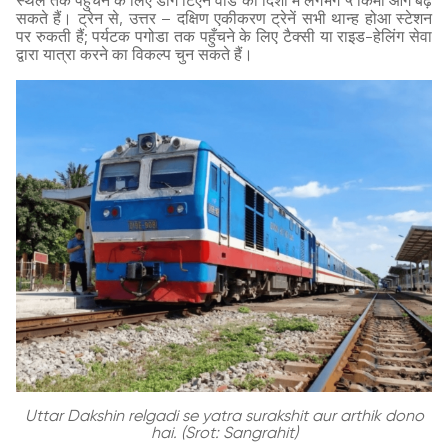
स्थल तक पहुँचने के लिए डोंग टिएन वार्ड की दिशा में लगभग ५ किमी आगे बढ़
सकते हैं। ट्रेन से, उत्तर – दक्षिण एकीकरण ट्रेनें सभी थान्ह होआ स्टेशन
पर रुकती हैं; पर्यटक पगोडा तक पहुँचने के लिए टैक्सी या राइड-हेलिंग सेवा
द्वारा यात्रा करने का विकल्प चुन सकते हैं।
Uttar Dakshin relgadi se yatra surakshit aur arthik dono
hai. (Srot: Sangrahit)