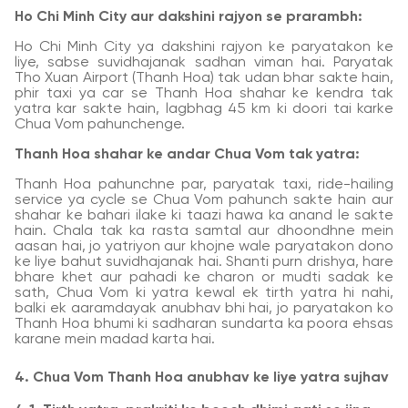
Ho Chi Minh City aur dakshini rajyon se prarambh:
Ho Chi Minh City ya dakshini rajyon ke paryatakon ke
liye, sabse suvidhajanak sadhan viman hai. Paryatak
Tho Xuan Airport (Thanh Hoa) tak udan bhar sakte hain,
phir taxi ya car se Thanh Hoa shahar ke kendra tak
yatra kar sakte hain, lagbhag 45 km ki doori tai karke
Chua Vom pahunchenge.
Thanh Hoa shahar ke andar Chua Vom tak yatra:
Thanh Hoa pahunchne par, paryatak taxi, ride-hailing
service ya cycle se Chua Vom pahunch sakte hain aur
shahar ke bahari ilake ki taazi hawa ka anand le sakte
hain. Chala tak ka rasta samtal aur dhoondhne mein
aasan hai, jo yatriyon aur khojne wale paryatakon dono
ke liye bahut suvidhajanak hai. Shanti purn drishya, hare
bhare khet aur pahadi ke charon or mudti sadak ke
sath, Chua Vom ki yatra kewal ek tirth yatra hi nahi,
balki ek aaramdayak anubhav bhi hai, jo paryatakon ko
Thanh Hoa bhumi ki sadharan sundarta ka poora ehsas
karane mein madad karta hai.
4. Chua Vom Thanh Hoa anubhav ke liye yatra sujhav