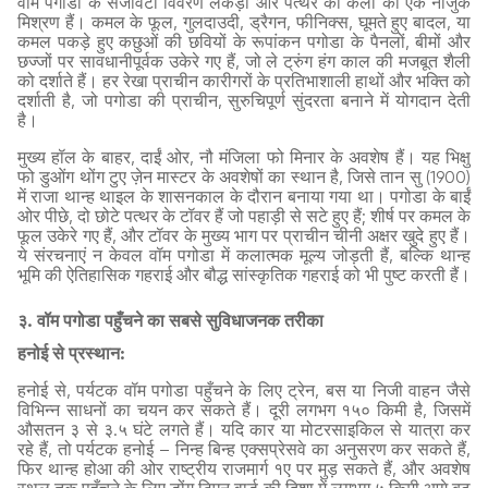
वॉम पगोडा के सजावटी विवरण लकड़ी और पत्थर की कला का एक नाजुक
मिश्रण हैं। कमल के फूल, गुलदाउदी, ड्रैगन, फीनिक्स, घूमते हुए बादल, या
कमल पकड़े हुए कछुओं की छवियों के रूपांकन पगोडा के पैनलों, बीमों और
छज्जों पर सावधानीपूर्वक उकेरे गए हैं, जो ले ट्रुंग हंग काल की मजबूत शैली
को दर्शाते हैं। हर रेखा प्राचीन कारीगरों के प्रतिभाशाली हाथों और भक्ति को
दर्शाती है, जो पगोडा की प्राचीन, सुरुचिपूर्ण सुंदरता बनाने में योगदान देती
है।
मुख्य हॉल के बाहर, दाईं ओर, नौ मंजिला फो मिनार के अवशेष हैं। यह भिक्षु
फो डुओंग थोंग टुए ज़ेन मास्टर के अवशेषों का स्थान है, जिसे तान सु (1900)
में राजा थान्ह थाइल के शासनकाल के दौरान बनाया गया था। पगोडा के बाईं
ओर पीछे, दो छोटे पत्थर के टॉवर हैं जो पहाड़ी से सटे हुए हैं; शीर्ष पर कमल के
फूल उकेरे गए हैं, और टॉवर के मुख्य भाग पर प्राचीन चीनी अक्षर खुदे हुए हैं।
ये संरचनाएं न केवल वॉम पगोडा में कलात्मक मूल्य जोड़ती हैं, बल्कि थान्ह
भूमि की ऐतिहासिक गहराई और बौद्ध सांस्कृतिक गहराई को भी पुष्ट करती हैं।
३. वॉम पगोडा पहुँचने का सबसे सुविधाजनक तरीका
हनोई से प्रस्थान:
हनोई से, पर्यटक वॉम पगोडा पहुँचने के लिए ट्रेन, बस या निजी वाहन जैसे
विभिन्न साधनों का चयन कर सकते हैं। दूरी लगभग १५० किमी है, जिसमें
औसतन ३ से ३.५ घंटे लगते हैं। यदि कार या मोटरसाइकिल से यात्रा कर
रहे हैं, तो पर्यटक हनोई – निन्ह बिन्ह एक्सप्रेसवे का अनुसरण कर सकते हैं,
फिर थान्ह होआ की ओर राष्ट्रीय राजमार्ग १ए पर मुड़ सकते हैं, और अवशेष