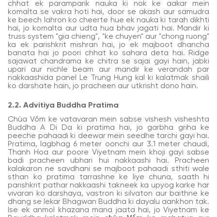
chhat ek paramparik nauka ki nok ke aakar mein
komalta se vakra hoti hai, door se akash aur samudra
ke beech lahron ko cheerte hue ek nauka ki tarah dikhti
hai, jo komalta aur udta hua bhav jagati hai. Mandir ki
truss system "gia chieng", "ke chuyen" aur "chong ruong"
ka ek parishkrit mishran hai, jo ek majboot dhancha
banata hai jo poori chhat ko sahara deta hai. Ridge
sajawat chandrama ke chitra se sajai gayi hain, jabki
upari aur nichle beam aur mandir ke verandah par
nakkaashida panel Le Trung Hung kal ki kalatmak shaili
ko darshate hain, jo pracheen aur utkrisht dono hain.
2.2. Advitiya Buddha Pratima
Chùa Vồm ke vatavaran mein sabse vishesh visheshta
Buddha A Di Da ki pratima hai, jo garbha griha ke
peeche pahaadi ki deewar mein seedhe tarchi gayi hai.
Pratima, lagbhag 6 meter oonchi aur 3.1 meter chaudi,
Thanh Hoa aur poore Viyetnam mein khoji gayi sabse
badi pracheen ubhari hui nakkaashi hai. Pracheen
kalakaron ne savdhani se majboot pahaadi sthiti wale
sthan ko pratima tarrashne ke liye chuna, saath hi
parishkrit pathar nakkaashi takneek ka upyog karke har
vivaran ko darshaya, vastron ki silvaton aur baithne ke
dhang se lekar Bhagwan Buddha ki dayalu aankhon tak.
Ise ek anmol khazana mana jaata hai, jo Viyetnam ke