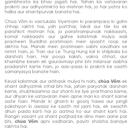
gambhirata ka bhav jagati hai. Yahan ka vatavaran
prakriti aur adhyatmikta ka mishran hai, jo har yatra ko
halka aur shantipurvak banata hai.
Chùa Vồm ki vastukala Viyetnam ki parampara ki gahri
chhap rakhti hai, yah patthar, lakdi aur tile ka ek
parishkrit mishran hai, jo parishrampurvak nakkaashi,
komal nakkaashi aur gahre kalatmak mulya wali
pracheen Buddha pratimaon mein spasht roop se
dikhta hai. Mandir mein pratimaen sabhi savdhani se
nirmit hain, jo Tran aur Le Trung Hung kal ki shilpkala ko
darshati hain. Har pooja kaksh, vakra chhat, aur
khambhe beam ek gauravmayi phir bhi milansar aabha
pradarshit karte hain, jo aas-paas ki prakriti ke saath
samanjasya banate hain.
Keval kalatmak aur aitihasik mulya hi nahi,
chùa Vồm
ek
shant adhyatmik sthal bhi hai, jahan paryatak darshan
karne, shubhkaamna aur shanti ke liye prarthana karne,
aur dhyan ke vatavaran mein apne man ko shant karne
aate hain. Mandir ki ghanti ki goonj hawa aur jangli
pakshiyon ki awaaz ke saath mil jaati hai, ek swachh
dhun paida karti hai jo aatma ko aur shant karti hai.
Rangin vasant ya shant patjhad ke dino mein aane par
bhi,
chùa Vồm
apni sadharan, pavitr shobha banaye
rakhta hai.