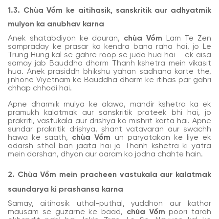
1.3. Chùa Vồm ke aitihasik, sanskritik aur adhyatmik
mulyon ka anubhav karna
Anek shatabdiyon ke dauran,
chùa Vồm
Lam Te Zen
sampraday ke prasar ka kendra bana raha hai, jo Le
Trung Hung kal se gahre roop se juda hua hai – ek aisa
samay jab Bauddha dharm Thanh kshetra mein vikasit
hua. Anek prasiddh bhikshu yahan sadhana karte the,
jinhone Viyetnam ke Bauddha dharm ke itihas par gahri
chhap chhodi hai.
Apne dharmik mulya ke alawa, mandir kshetra ka ek
pramukh kalatmak aur sanskritik prateek bhi hai, jo
prakriti, vastukala aur drishya ko mishrit karta hai. Apne
sundar prakritik drishya, shant vatavaran aur swachh
hawa ke saath,
chùa Vồm
un paryatakon ke liye ek
adarsh sthal ban jaata hai jo Thanh kshetra ki yatra
mein darshan, dhyan aur aaram ko jodna chahte hain.
2. Chùa Vồm mein pracheen vastukala aur kalatmak
saundarya ki prashansa karna
Samay, aitihasik uthal-puthal, yuddhon aur kathor
mausam se guzarne ke baad,
chùa Vồm
poori tarah