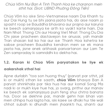
Chùa Vồm Nui Ban A Tinh Thanh Hoa ke charanon mein
sthit hai. (Srot: UBND Phường Đông Tiến)
Chùa Vồm ko iske Sino-Vietnamese naam Dai Khanh tu
aur Dai Hung tu se bhi jaana jaata hai, do aise naam jo
spasht roop se Bauddha bhavana aur prajna aur karuna
ke beech samanjasya ke arth ko vyakt karte hain. Dai
Nam Nhat Thong Chi aur Hoang Viet Nhat Thong Du Dia
Chi jaise pracheen dastavejon ke anusar, yah mandir
Tran shasan kal ka hai aur ise Thanh Hoa kshetra ke
sabse pracheen Bauddha kendron mein se ek mana
jaata hai, jisne anek aitihasik parivartanon aur Lam Te
Zen sampraday ki samriddhi ko dekha hai.
1.2. Karan ki Chùa Vồm paryatakon ke liye ek
aakarshak sthal hai
Apne durlabh "toa son huong thuy" (parvat par sthit, jal
ki or mukh) sthan ke saath,
chùa Vồm
bhavya Ban A
parvat shrinkhala par tika hua hai aur komal Song Ma
nadi ki or mukh kiye hue hai, jo svarg, prithvi aur manav
ke beech ek samanjasya purn feng shui chitra banata
hai. Door se dekhne par, mandir gehri hari bhari van
mein chhipa hua lagta hai, iski kaee se dhaki hui tile wali
chhat subah ki dhundh mein jhaankti hui, shanti aur