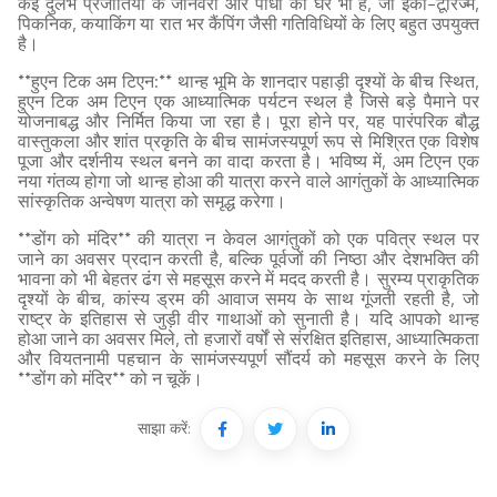
कई दुर्लभ प्रजातियों के जानवरों और पौधों का घर भी है, जो इको-टूरिज्म,
पिकनिक, कयाकिंग या रात भर कैंपिंग जैसी गतिविधियों के लिए बहुत उपयुक्त
है।
**हुएन टिक अम टिएन:** थान्ह भूमि के शानदार पहाड़ी दृश्यों के बीच स्थित,
हुएन टिक अम टिएन एक आध्यात्मिक पर्यटन स्थल है जिसे बड़े पैमाने पर
योजनाबद्ध और निर्मित किया जा रहा है। पूरा होने पर, यह पारंपरिक बौद्ध
वास्तुकला और शांत प्रकृति के बीच सामंजस्यपूर्ण रूप से मिश्रित एक विशेष
पूजा और दर्शनीय स्थल बनने का वादा करता है। भविष्य में, अम टिएन एक
नया गंतव्य होगा जो थान्ह होआ की यात्रा करने वाले आगंतुकों के आध्यात्मिक
सांस्कृतिक अन्वेषण यात्रा को समृद्ध करेगा।
**डोंग को मंदिर** की यात्रा न केवल आगंतुकों को एक पवित्र स्थल पर
जाने का अवसर प्रदान करती है, बल्कि पूर्वजों की निष्ठा और देशभक्ति की
भावना को भी बेहतर ढंग से महसूस करने में मदद करती है। सुरम्य प्राकृतिक
दृश्यों के बीच, कांस्य ड्रम की आवाज समय के साथ गूंजती रहती है, जो
राष्ट्र के इतिहास से जुड़ी वीर गाथाओं को सुनाती है। यदि आपको थान्ह
होआ जाने का अवसर मिले, तो हजारों वर्षों से संरक्षित इतिहास, आध्यात्मिकता
और वियतनामी पहचान के सामंजस्यपूर्ण सौंदर्य को महसूस करने के लिए
**डोंग को मंदिर** को न चूकें।
साझा करें: