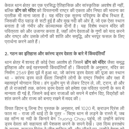
केवल थान क्षेत्र का एक प्रसिद्ध ऐतिहासिक और सांस्कृतिक अवशेष ही नहीं,
बल्कि
डोंग को मंदिर
को वियतनामी राष्ट्र की एकता और निष्ठा की भावना का
प्रतीक भी माना जाता है। यह मंदिर एक सुरम्य परिदृश्य के बीच स्थित है,
जिसकी पीठ पहाड़ से सटी हुई है और मुख नदी की ओर है, जो एक ऐसा स्थान
बनाता है जो गंभीर और काव्यात्मक दोनों है। यह विशेष स्थान मंदिर की
पवित्रता को और उजागर करता है, जहाँ लोग देवताओं के गुणों को याद करने
और राष्ट्र और उसके लोगों की शांति और समृद्धि, और भरपूर फसल के लिए
प्रार्थना करने आते हैं।
2. गठन का इतिहास और कांस्य ड्रम देवता के बारे में किंवदंतियाँ
थान क्षेत्र में शायद ही कोई ऐसा अवशेष हो जिसमें
डोंग को मंदिर
जैसा समृद्ध
इतिहास और कई रहस्यमयी किंवदंतियाँ हों। किंवदंती के अनुसार, मंदिर का
निर्माण 2569 ईसा पूर्व में हुआ था, जो कांस्य ड्रम देवता की पूजा का स्थान
था - कांस्य ड्रम वाले देवता जिन्होंने लोगों के राष्ट्र निर्माण और रक्षा में
महत्वपूर्ण योगदान दिया। हंग वुओंग युग से लेकर टिएन ले, ली, ट्रान, हो और
हौ ले राजवंशों तक, कांस्य ड्रम देवता को हमेशा एक पवित्र प्राणी के रूप में
मान्यता दी गई है, जिसने कई बार राजाओं को सपने में दर्शन दिए, विद्रोहों को
शांत करने और राज्य को बनाए रखने में मदद की।
वियत डिएन यू लिन्ह टैप पुस्तक के अनुसार, वर्ष 1020 में, क्राउन प्रिंस ली
फात मा - राजा ली थाई टो के पुत्र - चिएम थान से लड़ने के रास्ते में, जब
वह सॉन्ग मा नदी के किनारे बेन Truong Chau पहुंचे, तो उन्होंने कांस्य
ड्रम देवता को सहायता की पेशकश करने के सपने देखे। उस दिव्य हस्तक्षेप