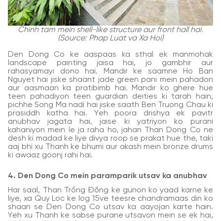
Chinh tam mein shell-like structure aur front hall hai.
(Source: Phap Luat va Xa Hoi)
Den Dong Co ke aaspaas ka sthal ek manmohak
landscape painting jaisa hai, jo gambhir aur
rahasyamayi dono hai. Mandir ke saamne Ho Ban
Nguyet hai jiske shaant jade green pani mein pahadon
aur aasmaan ka pratibimb hai. Mandir ko ghere hue
teen pahadiyon teen guardian deities ki tarah hain,
pichhe Song Ma nadi hai jiske saath Ben Truong Chau ki
prasiddh katha hai. Yeh poora drishya ek pavitr
anubhav jagata hai, jaise ki yatriyon ko purani
kahaniyon mein le ja raha ho, jahan Than Dong Co ne
desh ki madad ke liye divya roop se prakat hue the, taki
aaj bhi xu Thanh ke bhumi aur akash mein bronze drums
ki awaaz goonj rahi hai.
4. Den Dong Co mein paramparik utsav ka anubhav
Har saal, Than Trống Đồng ke gunon ko yaad karne ke
liye, xa Quy Loc ke log 15ve teesre chandramaas din ko
shaan se Den Dong Co utsav ka aayojan karte hain.
Yeh xu Thanh ke sabse purane utsavon mein se ek hai,