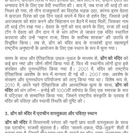
के कारण, क्राउन प्रिंस ने जीत हासिल की, और लौटने पर, उन्होंने देवता को
धन्यवाद देने के लिए एक वेदी स्थापित की। बाद में, जब राजा ली थाई टो का
निधन हो गया, तो तीन राजकुमारों का विद्रोह भड़क उठा, कांस्य ड्रम देवता
ने क्राउन प्रिंस को एक दिन पहले सपने में फिर से दर्शन दिए, जिससे उन्हें
अराजकता को शांत करने और सिंहासन पर बैठने में मदद मिली, जिसका नाम
ली थाई टोंग रखा गया। देवता के गुणों को याद करने के लिए, राजा ली थाई
टोंग ने देवता को लैंग दान ने से थंग लॉन्ग ले जाकर एक मंदिर स्थापित
करवाया और उन्हें “महान राजा, विश्व के सर्वोच्च शासक” की उपाधि से
विभूषित किया। तब से, डोंग को मंदिर बाद के राजवंशों द्वारा महत्वपूर्ण
राष्ट्रीय अनुष्ठानों के आयोजन के लिए एक स्थान के रूप में चुना गया।
समय के साथ और ऐतिहासिक उथल-पुथल के माध्यम से,
डोंग को मंदिर
को
कई बार नष्ट और जीर्ण-शीर्ण किया गया है, फिर भी स्थानीय लोगों द्वारा इसे
संरक्षित और पुनर्स्थापित किया गया है। 2001 में, मंदिर को राष्ट्रीय
ऐतिहासिक अवशेष के रूप में मान्यता दी गई थी। 2007 तक, अवशेष के
संरक्षण और पुनर्स्थापन परियोजना को लागू किया गया था। विशेष रूप से,
2010 में, अपने गहरे ऐतिहासिक और आध्यात्मिक मूल्य के साथ,
डोंग को
मंदिर
को थंग लॉन्ग - हनोई की 1000वीं वर्षगांठ के लिए एक स्मारक के रूप
में पट्टिका से सम्मानित किया गया, जिसने राष्ट्रीय संस्कृति के प्रवाह में
मंदिर की पवित्र और स्थायी स्थिति की पुष्टि की।
3. डोंग को मंदिर में प्राचीन वास्तुकला और पवित्र स्थान
डोंग को मंदिर
में वियतनामी परंपरा की गहरी छाप वाली वास्तुकला के साथ
एक प्राचीन, राजसी सुंदरता है। मंदिर "सामने-एकल, पीछे-जुड़ने" शैली में