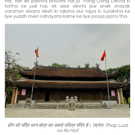
hai. Yah ek pavitra bhoomi hai jo Trong Dong Devta ki
katha se judi hai, ek aise devta jise anek shasak
vanshon dwara desh ki raksha aur rajya ki suraksha ke
liye yuddh mein sahayata karne ke liye pooja jaata tha.
डोंग को मंदिर थान क्षेत्र का सबसे पवित्र मंदिर है। (स्रोत: Phap Luat
va Xa Hoi)