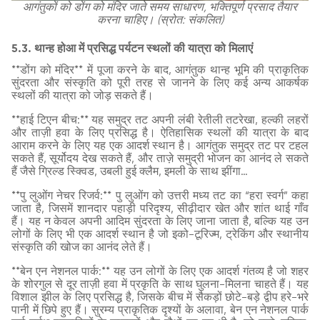
आगंतुकों को डोंग को मंदिर जाते समय साधारण, भक्तिपूर्ण प्रसाद तैयार
करना चाहिए। (स्रोत: संकलित)
5.3. थान्ह होआ में प्रसिद्ध पर्यटन स्थलों की यात्रा को मिलाएं
**डोंग को मंदिर** में पूजा करने के बाद, आगंतुक थान्ह भूमि की प्राकृतिक
सुंदरता और संस्कृति को पूरी तरह से जानने के लिए कई अन्य आकर्षक
स्थलों की यात्रा को जोड़ सकते हैं।
**हाई टिएन बीच:** यह समुद्र तट अपनी लंबी रेतीली तटरेखा, हल्की लहरों
और ताज़ी हवा के लिए प्रसिद्ध है। ऐतिहासिक स्थलों की यात्रा के बाद
आराम करने के लिए यह एक आदर्श स्थान है। आगंतुक समुद्र तट पर टहल
सकते हैं, सूर्योदय देख सकते हैं, और ताज़े समुद्री भोजन का आनंद ले सकते
हैं जैसे ग्रिल्ड स्क्विड, उबली हुई क्लैम, इमली के साथ झींगा…
**पु लुओंग नेचर रिजर्व:** पु लुओंग को उत्तरी मध्य तट का “हरा स्वर्ग” कहा
जाता है, जिसमें शानदार पहाड़ी परिदृश्य, सीढ़ीदार खेत और शांत थाई गाँव
हैं। यह न केवल अपनी आदिम सुंदरता के लिए जाना जाता है, बल्कि यह उन
लोगों के लिए भी एक आदर्श स्थान है जो इको-टूरिज्म, ट्रेकिंग और स्थानीय
संस्कृति की खोज का आनंद लेते हैं।
**बेन एन नेशनल पार्क:** यह उन लोगों के लिए एक आदर्श गंतव्य है जो शहर
के शोरगुल से दूर ताज़ी हवा में प्रकृति के साथ घुलना-मिलना चाहते हैं। यह
विशाल झील के लिए प्रसिद्ध है, जिसके बीच में सैकड़ों छोटे-बड़े द्वीप हरे-भरे
पानी में छिपे हुए हैं। सुरम्य प्राकृतिक दृश्यों के अलावा, बेन एन नेशनल पार्क