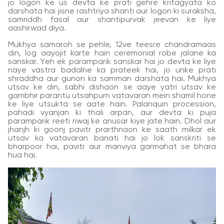
jo logon ke us devta ke prati gehre kritagyata ko
darshata hai jisne rashtriya shanti aur logon ki suraksha,
samriddh fasal aur shantipurvak jeevan ke liye
aashirwad diya.
Mukhya samaroh se pehle, 12ve teesre chandramaas
din, log aayojit karte hain ceremonial robe jalane ka
sanskar. Yeh ek paramparik sanskar hai jo devta ke liye
naye vastra badalne ka prateek hai, jo unke prati
shraddha aur gunon ka samman darshata hai. Mukhya
utsav ke din, sabhi dishaon se aaye yatri utsav ke
gambhir parantu utsahpurn vatavaran mein shamil hone
ke liye utsukta se aate hain. Palanquin procession,
pahadi vyanjan ki thali arpan, aur devta ki puja
paramparik reeti riwaj ke anusar kiye jate hain. Dhol aur
jhanjh ki goonj pavitr prarthnaon ke saath milkar ek
utsav ka vatavaran banati hai jo lok sanskriti se
bharpoor hai, pavitr aur manviya garmahat se bhara
hua hai.