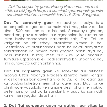
Dat Tai carpentry gaon, Hoang Hoa commune mein
sthit, ek aisi jagah hai jo ek samriddh paramparik gramin
sanskritik sthal ko sanrakshit karti hai. (Srot: Sangrahit)
Dat Tai carpentry gaon
ka advitiya moolya iske
paramparik karigari peshe mein nihit hai, jiska vikas ka
itihas 500 varshon se adhik hai. Samudayik gharon,
mandiron, pavitr sthalon aur rajmahalon ke nirman se
lekar kushaltaapoorvak nakkaashi tak, Dat Tai ke
karigaron ne ek sthayi pratishtha nirman ki hai.
Hastkalaon ke pratibhashali hath ne keval adhyatmik
sanrachnaon ke nirman mein yogdan nahin diya hai,
balki kabinet, bistar, mez aur kursi jaise andaruni
furniture utpadon ki ek badi sankhya bhi utpann ki hai,
jinki gunavatta uchch ankith hai.
Dat Tai carpentry gaon
ke sanskritik aur aitihasik
moolya Uttar Madhya Pradesh kshetra mein karigari
vikas ka kendr ban gaye hain, jo Ha Vu, Ha Thai gaon aur
kai padosi kshetron mein phail gaye hain. Dat Tai ke
chinh wale vastukala ke namune desh bhar mein dikhai
dete hain, jo rashtra ki sanskritik virasat ko samriddh
karne mein yogdan dete hain.
2. Dat Tai carpentry gaon ka gathan aur vikas ka