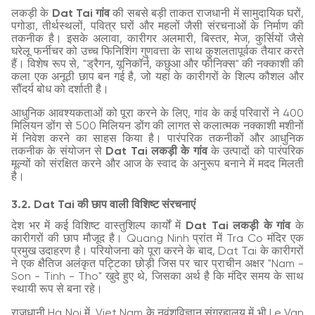
लकड़ी के
Dat Tai गांव
की सबसे बड़ी ताकत राजधानी में सामुदायिक घरों,
पगोडा, तीर्थस्थलों, पवित्र घरों और महलों जैसी संरचनाओं के निर्माण की
तकनीक है। इसके अलावा, कारीगर अलमारी, बिस्तर, मेज, कुर्सियों जैसे
घरेलू फर्नीचर को उच्च फिनिशिंग गुणवत्ता के साथ कुशलतापूर्वक तैयार करते
हैं। विशेष रूप से, "ड्रैगन, यूनिकॉर्न, कछुआ और फीनिक्स" की नक्काशी की
कला एक अनूठी छाप बन गई है, जो यहां के कारीगरों के शिल्प कौशल और
सौंदर्य बोध को दर्शाती है।
आधुनिक आवश्यकताओं को पूरा करने के लिए, गांव के कई परिवारों ने 400
मिलियन डोंग से 500 मिलियन डोंग की लागत से कलात्मक नक्काशी मशीनों
में निवेश करने का साहस किया है। पारंपरिक तकनीकों और आधुनिक
तकनीक के संयोजन से
Dat Tai लकड़ी के गांव
के उत्पादों को पारंपरिक
मूल्यों को संरक्षित करने और आज के स्वाद के अनुरूप बनाने में मदद मिलती
है।
3.2. Dat Tai की छाप वाली विशिष्ट संरचनाएं
देश भर में कई विशिष्ट वास्तुशिल्प कार्यों में
Dat Tai लकड़ी के गांव
के
कारीगरों की छाप मौजूद है। Quang Ninh प्रांत में Tra Co मंदिर एक
प्रमुख उदाहरण है। परियोजना को पूरा करने के बाद, Dat Tai के कारीगरों
ने एक क्षैतिज अलंकृत पट्टिका छोड़ी जिस पर चार प्राचीन अक्षर "Nam -
Son - Tinh - Tho" खुदे हुए थे, जिसका अर्थ है कि मंदिर समय के साथ
स्थायी रूप से बना रहे।
राजधानी Ha Noi में, Viet Nam के नृवंशविज्ञान संग्रहालय में भी Le Van