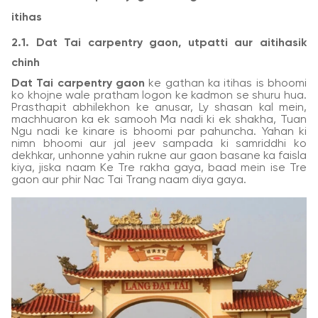
itihas
2.1. Dat Tai carpentry gaon, utpatti aur aitihasik
chinh
Dat Tai carpentry gaon
ke gathan ka itihas is bhoomi
ko khojne wale pratham logon ke kadmon se shuru hua.
Prasthapit abhilekhon ke anusar, Ly shasan kal mein,
machhuaron ka ek samooh Ma nadi ki ek shakha, Tuan
Ngu nadi ke kinare is bhoomi par pahuncha. Yahan ki
nimn bhoomi aur jal jeev sampada ki samriddhi ko
dekhkar, unhonne yahin rukne aur gaon basane ka faisla
kiya, jiska naam Ke Tre rakha gaya, baad mein ise Tre
gaon aur phir Nac Tai Trang naam diya gaya.