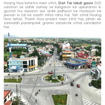
Hoang Hoa kshetra mein sthit,
Dat Tai lakdi gaon
500
varshon se adhik samay se karigaron ke upkaranon ki
goonjti hui awazon aur anek pidhiyon ke nivasiyon ke
jeevan ki tal ke saath milta raha hai. Yah sthal Hoang
Hoa tehsil, Thanh Hoa praant mein sthit hai, jahan ek
samriddh paramparik gramin sanskritik sthal sanrakshit
hai.