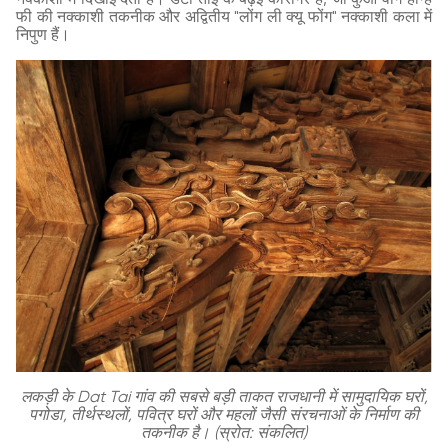
फी की नक्काशी तकनीक और अद्वितीय "लोंग ली क्यू फोंग" नक्काशी कला में
निपुण हैं।
लकड़ी के Dat Tai गांव की सबसे बड़ी ताकत राजधानी में सामुदायिक घरों,
पगोडा, तीर्थस्थलों, पवित्र घरों और महलों जैसी संरचनाओं के निर्माण की
तकनीक है। (स्रोत: संकलित)