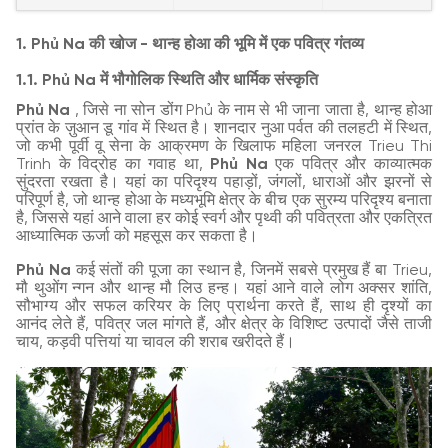
1. Phủ Na की खोज - थान्ह होआ की भूमि में एक पवित्र गंतव्य
1.1. Phủ Na में भौगोलिक स्थिति और धार्मिक संस्कृति
Phủ Na
, जिसे ना सोन डोंग Phủ के नाम से भी जाना जाता है, थान्ह होआ
प्रांत के ज़ुआन डू गांव में स्थित है। शानदार नुआ पर्वत की तलहटी में स्थित,
जो कभी पूर्वी वू सेना के आक्रमण के खिलाफ महिला जनरल Trieu Thi
Trinh के विद्रोह का गवाह था,
Phủ Na
एक पवित्र और काव्यात्मक
सुंदरता रखता है। यहां का परिदृश्य पहाड़ों, जंगलों, धाराओं और झरनों से
परिपूर्ण है, जो थान्ह होआ के मध्यभूमि क्षेत्र के बीच एक सुरम्य परिदृश्य बनाता
है, जिससे यहां आने वाला हर कोई स्वर्ग और पृथ्वी की पवित्रता और एकत्रित
आध्यात्मिक ऊर्जा को महसूस कर सकता है।
Phủ Na
कई संतों की पूजा का स्थान है, जिनमें सबसे प्रमुख हैं बा Trieu,
मौ थुओंग न्गन और थान्ह मौ लिउ हन्ह। यहां आने वाले लोग अक्सर शांति,
सौभाग्य और सफल करियर के लिए प्रार्थना करते हैं, साथ ही दृश्यों का
आनंद लेते हैं, पवित्र जल मांगते हैं, और क्षेत्र के विशिष्ट उत्पादों जैसे ताजी
चाय, कड़वी पत्तियां या चावल की शराब खरीदते हैं।