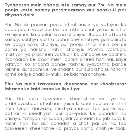
Tyohaaron mein bhaag lete samay aur Phu Na mein
pooja karte samay paramparaon aur sanskriti par
dhyaan dein:
Phu Na ek paavan pooja sthal hai, isliye yatriyon ko
aadarpoorn vyavhaar banae rakhna chahiye aur is sthal
ke niyamon ka paalan karna chahiye. Dhoop bhattaate
samay, sabhya vastra pahanane chahiye, gambhirata
se pooja karni chahiye, aur pooja sthal mein zor se
bolna ya hansna nahin chahiye. Pavitra vastuon,
murtiyon ya pracheen vastuon ko chhoone se bachen.
Tyohaaron ke dinon mein, bahut bheed hoti hai, isliye
yatriyon ko shaanti banae rakhne, vyavastha banae
rakhne, aur sabhi ke liye shaanti aur suraksha sunishchit
karne ke liye dhakka-mukki se bachna chahiye.
Phu Na mein tasveeren kheenchne aur khoobsurat
kshanon ko kaid karne ke liye tips:
Phu Na mein tasveeren kheenchne ke liye kai
prabhavashaali sthal hain, jaise ki kaee saalon se sthit
Tam Quan darwaza, mukhya mandir tak jaane wali
pathar ki seedhiyan, aur aas-paas ke pahadon ka
drishya. Yatriyon ko subah jaldi ya shaam ko jab suraj ki
roshni halki ho, aur pahadon ki choti par os ho, tab
tasveeren kheenchne ka prayas karna chahiye taaki