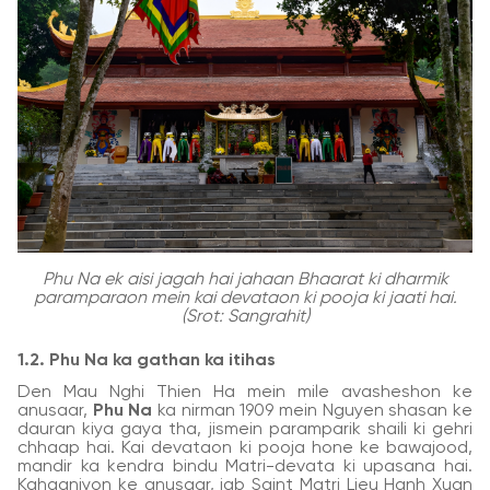
Phu Na ek aisi jagah hai jahaan Bhaarat ki dharmik
paramparaon mein kai devataon ki pooja ki jaati hai.
(Srot: Sangrahit)
1.2. Phu Na ka gathan ka itihas
Den Mau Nghi Thien Ha mein mile avasheshon ke
anusaar,
Phu Na
ka nirman 1909 mein Nguyen shasan ke
dauran kiya gaya tha, jismein paramparik shaili ki gehri
chhaap hai. Kai devataon ki pooja hone ke bawajood,
mandir ka kendra bindu Matri-devata ki upasana hai.
Kahaaniyon ke anusaar, jab Saint Matri Lieu Hanh Xuan