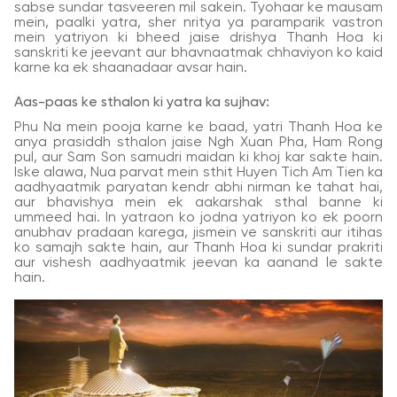
sabse sundar tasveeren mil sakein. Tyohaar ke mausam
mein, paalki yatra, sher nritya ya paramparik vastron
mein yatriyon ki bheed jaise drishya Thanh Hoa ki
sanskriti ke jeevant aur bhavnaatmak chhaviyon ko kaid
karne ka ek shaanadaar avsar hain.
Aas-paas ke sthalon ki yatra ka sujhav:
Phu Na mein pooja karne ke baad, yatri Thanh Hoa ke
anya prasiddh sthalon jaise Ngh Xuan Pha, Ham Rong
pul, aur Sam Son samudri maidan ki khoj kar sakte hain.
Iske alawa, Nua parvat mein sthit Huyen Tich Am Tien ka
aadhyaatmik paryatan kendr abhi nirman ke tahat hai,
aur bhavishya mein ek aakarshak sthal banne ki
ummeed hai. In yatraon ko jodna yatriyon ko ek poorn
anubhav pradaan karega, jismein ve sanskriti aur itihas
ko samajh sakte hain, aur Thanh Hoa ki sundar prakriti
aur vishesh aadhyaatmik jeevan ka aanand le sakte
hain.