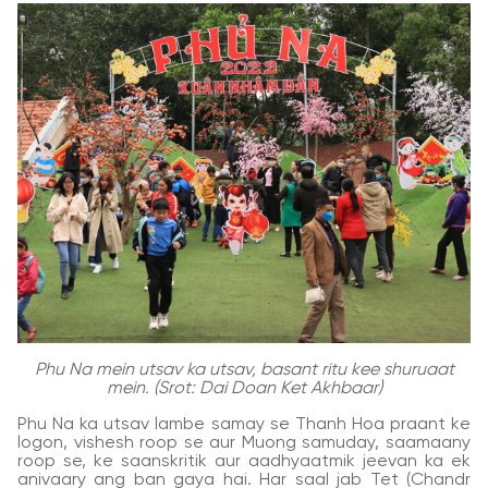
Phu Na mein utsav ka utsav, basant ritu kee shuruaat
mein. (Srot: Dai Doan Ket Akhbaar)
Phu Na ka utsav lambe samay se Thanh Hoa praant ke
logon, vishesh roop se aur Muong samuday, saamaany
roop se, ke saanskritik aur aadhyaatmik jeevan ka ek
anivaary ang ban gaya hai. Har saal jab Tet (Chandr