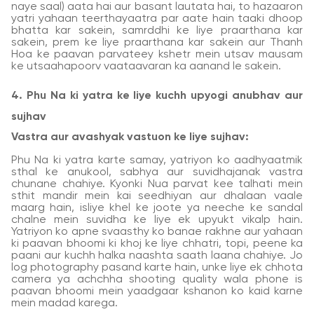
naye saal) aata hai aur basant lautata hai, to hazaaron
yatri yahaan teerthayaatra par aate hain taaki dhoop
bhatta kar sakein, samrddhi ke liye praarthana kar
sakein, prem ke liye praarthana kar sakein aur Thanh
Hoa ke paavan parvateey kshetr mein utsav mausam
ke utsaahapoorv vaataavaran ka aanand le sakein.
4. Phu Na ki yatra ke liye kuchh upyogi anubhav aur
sujhav
Vastra aur avashyak vastuon ke liye sujhav:
Phu Na ki yatra karte samay, yatriyon ko aadhyaatmik
sthal ke anukool, sabhya aur suvidhajanak vastra
chunane chahiye. Kyonki Nua parvat kee talhati mein
sthit mandir mein kai seedhiyan aur dhalaan vaale
maarg hain, isliye khel ke joote ya neeche ke sandal
chalne mein suvidha ke liye ek upyukt vikalp hain.
Yatriyon ko apne svaasthy ko banae rakhne aur yahaan
ki paavan bhoomi ki khoj ke liye chhatri, topi, peene ka
paani aur kuchh halka naashta saath laana chahiye. Jo
log photography pasand karte hain, unke liye ek chhota
camera ya achchha shooting quality wala phone is
paavan bhoomi mein yaadgaar kshanon ko kaid karne
mein madad karega.