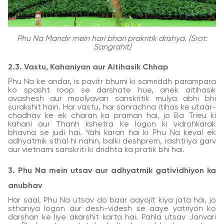
Phu Na Mandir mein hari bhari prakritik drishya. (Srot:
Sangrahit)
2.3. Vastu, Kahaniyan aur Aitihasik Chhap
Phu Na ke andar, is pavitr bhumi ki samriddh parampara
ko spasht roop se darshate hue, anek aitihasik
avashesh aur moolyavan sanskritik mulya abhi bhi
surakshit hain. Har vastu, har sanrachna itihas ke utaar-
chadhav ke ek charan ka praman hai, jo Ba Trieu ki
kahani aur Thanh kshetra ke logon ki vidrohkarak
bhavna se judi hai. Yahi karan hai ki Phu Na keval ek
adhyatmik sthal hi nahin, balki deshprem, rashtriya garv
aur vietnami sanskriti ki dridhta ka pratik bhi hai.
3. Phu Na mein utsav aur adhyatmik gatividhiyon ka
anubhav
Har saal, Phu Na utsav do baar aayojit kiya jata hai, jo
sthaniya logon aur desh-videsh se aaye yatriyon ko
darshan ke liye akarshit karta hai. Pahla utsav Janvari