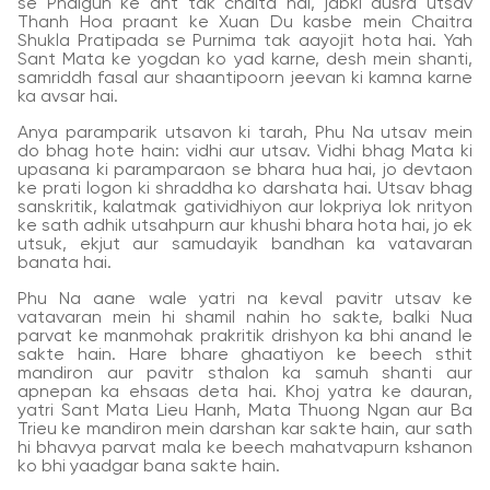
se Phalgun ke ant tak chalta hai, jabki dusra utsav
Thanh Hoa praant ke Xuan Du kasbe mein Chaitra
Shukla Pratipada se Purnima tak aayojit hota hai. Yah
Sant Mata ke yogdan ko yad karne, desh mein shanti,
samriddh fasal aur shaantipoorn jeevan ki kamna karne
ka avsar hai.
Anya paramparik utsavon ki tarah, Phu Na utsav mein
do bhag hote hain: vidhi aur utsav. Vidhi bhag Mata ki
upasana ki paramparaon se bhara hua hai, jo devtaon
ke prati logon ki shraddha ko darshata hai. Utsav bhag
sanskritik, kalatmak gatividhiyon aur lokpriya lok nrityon
ke sath adhik utsahpurn aur khushi bhara hota hai, jo ek
utsuk, ekjut aur samudayik bandhan ka vatavaran
banata hai.
Phu Na aane wale yatri na keval pavitr utsav ke
vatavaran mein hi shamil nahin ho sakte, balki Nua
parvat ke manmohak prakritik drishyon ka bhi anand le
sakte hain. Hare bhare ghaatiyon ke beech sthit
mandiron aur pavitr sthalon ka samuh shanti aur
apnepan ka ehsaas deta hai. Khoj yatra ke dauran,
yatri Sant Mata Lieu Hanh, Mata Thuong Ngan aur Ba
Trieu ke mandiron mein darshan kar sakte hain, aur sath
hi bhavya parvat mala ke beech mahatvapurn kshanon
ko bhi yaadgar bana sakte hain.