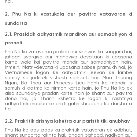
hai.
2. Phu Na ki vastukala aur pavitra vatavaran ki
sundarta
2.1. Prasiddh adhyatmik mandiron aur samadhiyon ki
pranali
Phu Na ka vatavaran prakriti aur vishwas ka sangam hai,
jahaan svargiya aur manaviya devataon ki upasana
karne wale kai pavitra mandir aur samadhiyan hain.
Inmein, Matri-devata ki upasana sabse pramukh hai, jo
Vietnamese logon ke adhyatmik jeevan se lambe
samay se judi ek vishesh sanskriti hai. Mau Thuong
Ngan, Ba Trieu aur Princess Lieu Hanh ke mandir is
samuh ki aatma ka nirman karte hain, jo Phu Na ko ek
aisa saundarya pradan karte hain jo shant aur pavitra
dono hai, jo Thanh kshetra ke logon ki rashtriya
adhyatmik moolon ke prati gahri shraddha ko darshata
hai.
2.2. Prakritik drishya kshetra aur paristhitiki anubhav
Phu Na ke aas-paas ka prakritik vatavaran ek adbhut,
shant sundarta rakhta hai, jahaan pahaad, nadiyan aur