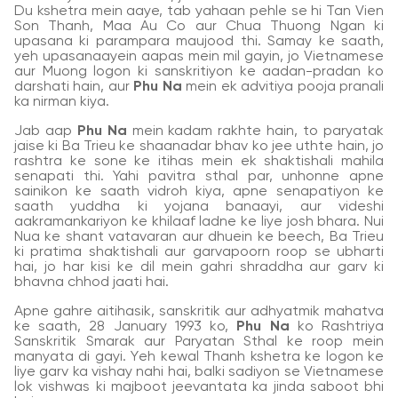
Du kshetra mein aaye, tab yahaan pehle se hi Tan Vien
Son Thanh, Maa Au Co aur Chua Thuong Ngan ki
upasana ki parampara maujood thi. Samay ke saath,
yeh upasanaayein aapas mein mil gayin, jo Vietnamese
aur Muong logon ki sanskritiyon ke aadan-pradan ko
darshati hain, aur
Phu Na
mein ek advitiya pooja pranali
ka nirman kiya.
Jab aap
Phu Na
mein kadam rakhte hain, to paryatak
jaise ki Ba Trieu ke shaanadar bhav ko jee uthte hain, jo
rashtra ke sone ke itihas mein ek shaktishali mahila
senapati thi. Yahi pavitra sthal par, unhonne apne
sainikon ke saath vidroh kiya, apne senapatiyon ke
saath yuddha ki yojana banaayi, aur videshi
aakramankariyon ke khilaaf ladne ke liye josh bhara. Nui
Nua ke shant vatavaran aur dhuein ke beech, Ba Trieu
ki pratima shaktishali aur garvapoorn roop se ubharti
hai, jo har kisi ke dil mein gahri shraddha aur garv ki
bhavna chhod jaati hai.
Apne gahre aitihasik, sanskritik aur adhyatmik mahatva
ke saath, 28 January 1993 ko,
Phu Na
ko Rashtriya
Sanskritik Smarak aur Paryatan Sthal ke roop mein
manyata di gayi. Yeh kewal Thanh kshetra ke logon ke
liye garv ka vishay nahi hai, balki sadiyon se Vietnamese
lok vishwas ki majboot jeevantata ka jinda saboot bhi