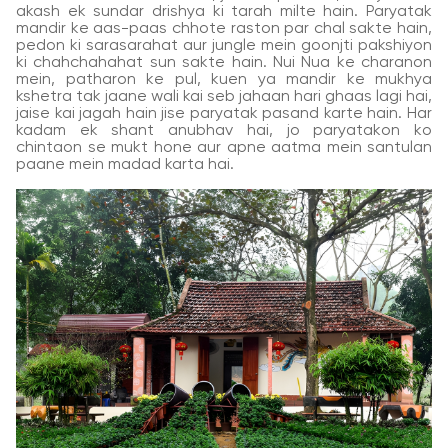
akash ek sundar drishya ki tarah milte hain. Paryatak
mandir ke aas-paas chhote raston par chal sakte hain,
pedon ki sarasarahat aur jungle mein goonjti pakshiyon
ki chahchahahat sun sakte hain. Nui Nua ke charanon
mein, patharon ke pul, kuen ya mandir ke mukhya
kshetra tak jaane wali kai seb jahaan hari ghaas lagi hai,
jaise kai jagah hain jise paryatak pasand karte hain. Har
kadam ek shant anubhav hai, jo paryatakon ko
chintaon se mukt hone aur apne aatma mein santulan
paane mein madad karta hai.